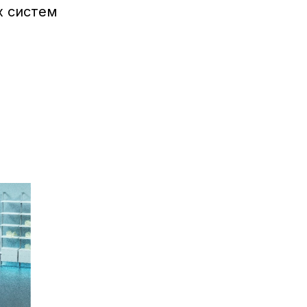
х систем
Е ПРЕИМУЩЕС
e edit mode.