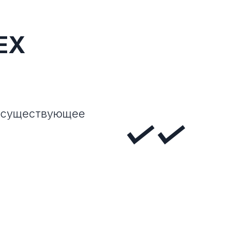
ЕХ
ь существующее
✓✓